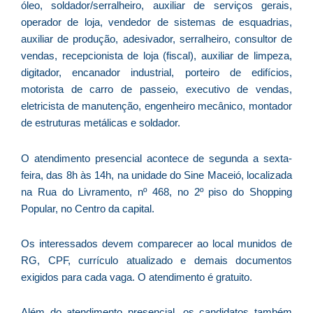
p
óleo, soldador/serralheiro, auxiliar de serviços gerais,
a
operador de loja, vendedor de sistemas de esquadrias,
o
auxiliar de produção, adesivador, serralheiro, consultor de
e
vendas, recepcionista de loja (fiscal), auxiliar de limpeza,
e
digitador, encanador industrial, porteiro de edifícios,
D
motorista de carro de passeio, executivo de vendas,
G
eletricista de manutenção, engenheiro mecânico, montador
E
de estruturas metálicas e soldador.
a
of
O atendimento presencial acontece de segunda a sexta-
n
feira, das 8h às 14h, na unidade do Sine Maceió, localizada
ca
na Rua do Livramento, nº 468, no 2º piso do Shopping
al
Popular, no Centro da capital.
a
pr
Os interessados devem comparecer ao local munidos de
d
De
RG, CPF, currículo atualizado e demais documentos
exigidos para cada vaga. O atendimento é gratuito.
Além do atendimento presencial, os candidatos também