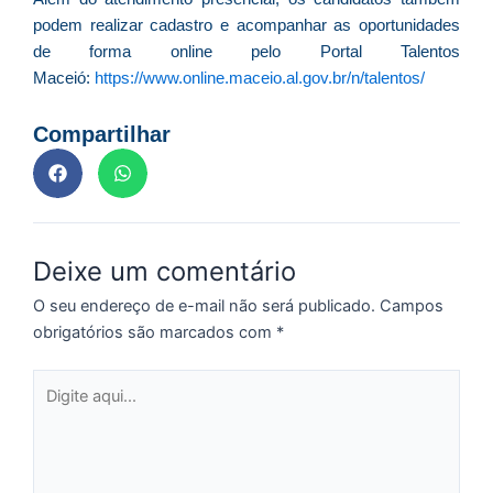
C
podem realizar cadastro e acompanhar as oportunidades
F
de forma online pelo Portal Talentos
d
Maceió:
https://www.online.maceio.al.gov.br/n/talentos/
p
e
Compartilhar
t
e
e
d
M
Deixe um comentário
I
d
O seu endereço de e-mail não será publicado.
Campos
M
obrigatórios são marcados com
*
Pr
d
Digite
C
aqui...
re
q
se