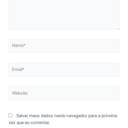
f
c
c
a
Name*
C
d
M
Email*
v
r
3
a
Website
d
e
m
p
Salvar meus dados neste navegador para a próxima
g
vez que eu comentar.