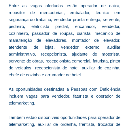
D
Entre as vagas ofertadas estão operador de caixa,
d
repositor de mercadorias, embalador, técnico em
E
segurança do trabalho, vendedor pronta entrega, servente,
(U
pedreiro, eletricista predial, encanador, vendedor,
Br
cozinheiro, passador de roupas, diarista, mecânico de
foi
manutenção de elevadores, montador de elevador,
a
atendente de lojas, vendedor externo, auxiliar
administrativo, recepcionista, ajudante de motorista,
servente de obras, recepcionista comercial, faturista, pintor
de veículos, recepcionista de hotel, auxiliar de cozinha,
Z
chefe de cozinha e arrumador de hotel.
C
r
s
As oportunidades destinadas a Pessoas com Deficiência
c
incluem vagas para vendedor, faturista e operador de
P
telemarketing.
D
e
Também estão disponíveis oportunidades para operador de
M
telemarketing, auxiliar de ordenha, frentista, trocador de