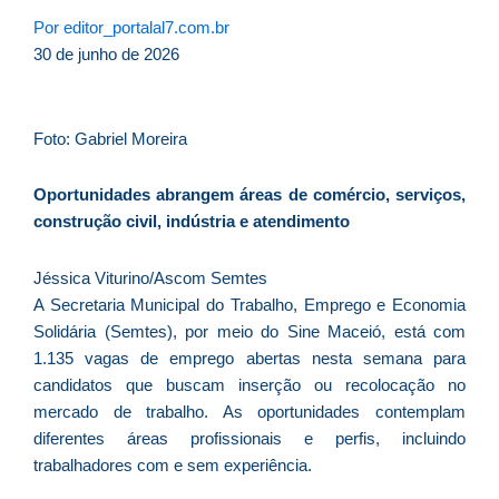
d
Por
editor_portalal7.com.br
E
30 de junho de 2026
é
a
e
Foto: Gabriel Moreira
c
d
Oportunidades abrangem áreas de comércio, serviços,
U
construção civil, indústria e atendimento
B
e
Jéssica Viturino/Ascom Semtes
i
A Secretaria Municipal do Trabalho, Emprego e Economia
c
Solidária (Semtes), por meio do Sine Maceió, está com
r
1.135 vagas de emprego abertas nesta semana para
à
candidatos que buscam inserção ou recolocação no
A
mercado de trabalho. As oportunidades contemplam
L
diferentes áreas profissionais e perfis, incluindo
As
trabalhadores com e sem experiência.
O
ve