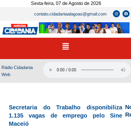
Ir
Sexta-feira, 07 de Agosto de 2026
para
I
F
contato.cidadaniaalagoas@gmail.com
n
a
o
s
c
t
e
conteúdo
a
b
g
o
r
o
a
k
m
Menu
Rádio Cidadania
Web
No
Secretaria do Trabalho disponibiliza
R
1.135 vagas de emprego pelo Sine
Maceió
D