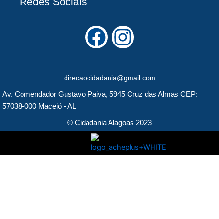
Redes Sociais
F
I
a
n
c
s
direcaocidadania@gmail.com
e
t
Av. Comendador Gustavo Paiva, 5945 Cruz das Almas CEP:
b
a
57038-000 Maceió - AL
o
g
© Cidadania Alagoas 2023
o
r
k
a
m