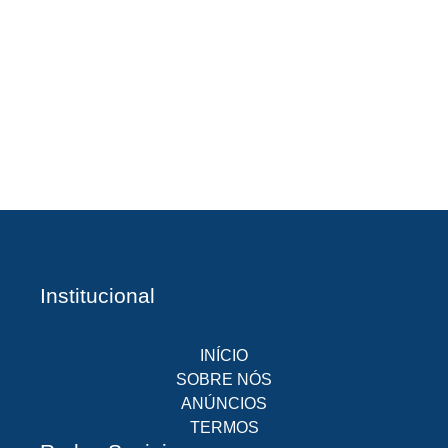
A
Br
O
pr
d
Institucional
INÍCIO
SOBRE NÓS
ANÚNCIOS
TERMOS