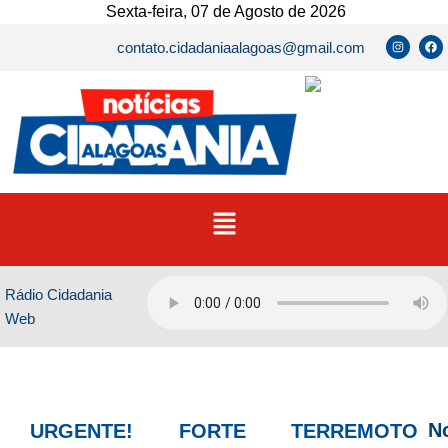
Ir
Sexta-feira, 07 de Agosto de 2026
para
I
F
contato.cidadaniaalagoas@gmail.com
n
a
o
s
c
t
e
conteúdo
a
b
g
o
r
o
a
k
m
Menu
Rádio Cidadania
Web
No
URGENTE! FORTE TERREMOTO