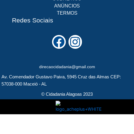
ANÚNCIOS
TERMOS
Redes Sociais
F
I
a
n
c
s
direcaocidadania@gmail.com
e
t
Av. Comendador Gustavo Paiva, 5945 Cruz das Almas CEP:
b
a
57038-000 Maceió - AL
o
g
© Cidadania Alagoas 2023
o
r
k
a
m