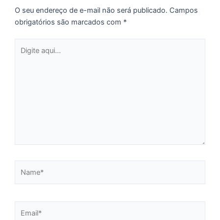
O seu endereço de e-mail não será publicado.
Campos
obrigatórios são marcados com
*
C
Digite
F
aqui...
d
p
e
t
e
e
d
M
I
Name*
d
M
Pr
d
Email*
C