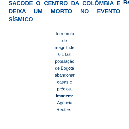
R
SACODE O CENTRO DA COLÔMBIA E
DEIXA UM MORTO NO EVENTO
D
SÍSMICO
d
E
Terremoto
é
de
a
magnitude
e
6,1 faz
c
população
d
de Bogotá
U
abandonar
B
casas e
e
prédios.
i
Imagem:
c
Agência
r
Reuters.
à
A
L