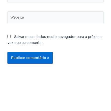
re
q
se
Website
f
c
c
a
Salvar meus dados neste navegador para a próxima
vez que eu comentar.
C
d
M
v
r
3
a
d
e
m