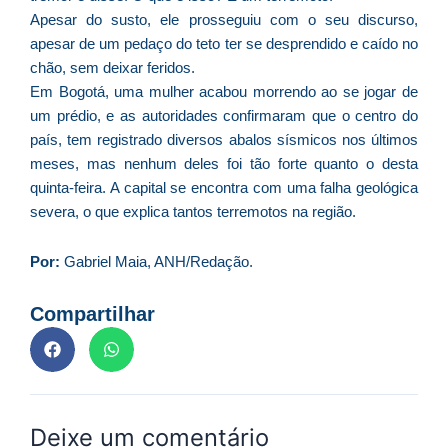
Apesar do susto, ele prosseguiu com o seu discurso,
e
apesar de um pedaço do teto ter se desprendido e caído no
M
chão, sem deixar feridos.
p
Em Bogotá, uma mulher acabou morrendo ao se jogar de
a
um prédio, e as autoridades confirmaram que o centro do
o
país, tem registrado diversos abalos sísmicos nos últimos
e
meses, mas nenhum deles foi tão forte quanto o desta
e
quinta-feira. A capital se encontra com uma falha geológica
D
severa, o que explica tantos terremotos na região.
G
E
a
Por:
Gabriel Maia, ANH/Redação.
of
n
Compartilhar
ca
al
a
pr
d
Deixe um comentário
De