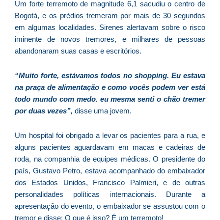
Um forte terremoto de magnitude 6,1 sacudiu o centro de
As
Bogotá, e os prédios tremeram por mais de 30 segundos
O
em algumas localidades. Sirenes alertavam sobre o risco
ve
iminente de novos tremores, e milhares de pessoas
D
abandonaram suas casas e escritórios.
d
E
(U
“Muito forte, estávamos todos no shopping. Eu estava
Br
na praça de alimentação e como vocês podem ver está
foi
todo mundo com medo. eu mesma senti o chão tremer
a
por duas vezes”,
disse uma jovem.
Um hospital foi obrigado a levar os pacientes para a rua, e
alguns pacientes aguardavam em macas e cadeiras de
Z
roda, na companhia de equipes médicas. O presidente do
C
país, Gustavo Petro, estava acompanhado do embaixador
r
dos Estados Unidos, Francisco Palmieri, e de outras
s
personalidades políticas internacionais. Durante a
c
apresentação do evento, o embaixador se assustou com o
P
tremor e disse: O que é isso? É um terremoto!
D