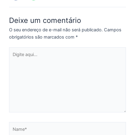
e
M
Deixe um comentário
p
a
O seu endereço de e-mail não será publicado.
Campos
o
obrigatórios são marcados com
*
e
e
Digite
D
aqui...
G
E
a
of
n
ca
al
a
pr
d
Name*
De