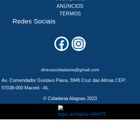
ANÚNCIOS
TERMOS
Redes Sociais
F
I
a
n
c
s
direcaocidadania@gmail.com
e
t
Av. Comendador Gustavo Paiva, 5945 Cruz das Almas CEP:
b
a
57038-000 Maceió - AL
o
g
© Cidadania Alagoas 2023
o
r
k
a
m