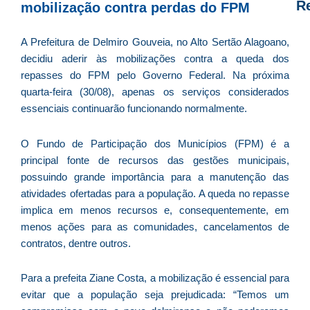
R
mobilização contra perdas do FPM
D
A Prefeitura de Delmiro Gouveia, no Alto Sertão Alagoano,
d
decidiu aderir às mobilizações contra a queda dos
E
repasses do FPM pelo Governo Federal. Na próxima
é
quarta-feira (30/08), apenas os serviços considerados
a
essenciais continuarão funcionando normalmente.
e
c
O Fundo de Participação dos Municípios (FPM) é a
d
principal fonte de recursos das gestões municipais,
U
possuindo grande importância para a manutenção das
B
atividades ofertadas para a população. A queda no repasse
e
implica em menos recursos e, consequentemente, em
i
menos ações para as comunidades, cancelamentos de
c
contratos, dentre outros.
r
à
Para a prefeita Ziane Costa, a mobilização é essencial para
A
evitar que a população seja prejudicada: “Temos um
L