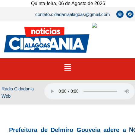
Ir
Quinta-feira, 06 de Agosto de 2026
para
I
F
contato.cidadaniaalagoas@gmail.com
n
a
o
s
c
t
e
conteúdo
a
b
g
o
r
o
a
k
m
Menu
Rádio Cidadania
Web
No
Prefeitura de Delmiro Gouveia adere a