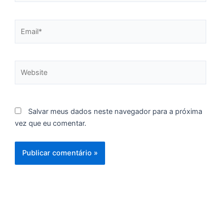
Email*
C
F
d
Website
p
e
t
e
Salvar meus dados neste navegador para a próxima
e
vez que eu comentar.
d
M
I
d
M
Pr
d
C