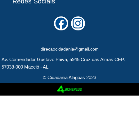
Redes Sociais
F
I
a
n
c
s
direcaocidadania@gmail.com
e
t
Av. Comendador Gustavo Paiva, 5945 Cruz das Almas CEP:
b
a
57038-000 Maceió - AL
o
g
© Cidadania Alagoas 2023
o
r
k
a
m