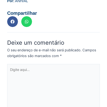
Por:
ANH/AL
p
a
Compartilhar
o
e
e
D
G
Deixe um comentário
E
a
O seu endereço de e-mail não será publicado.
Campos
of
obrigatórios são marcados com
*
n
ca
Digite
al
aqui...
a
pr
d
De