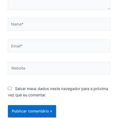
C
F
d
Name*
p
e
t
e
Email*
e
d
M
Website
I
d
M
Pr
Salvar meus dados neste navegador para a próxima
d
vez que eu comentar.
C
re
q
se