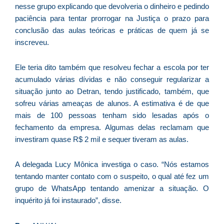
nesse grupo explicando que devolveria o dinheiro e pedindo
D
paciência para tentar prorrogar na Justiça o prazo para
d
conclusão das aulas teóricas e práticas de quem já se
E
inscreveu.
(U
Br
foi
Ele teria dito também que resolveu fechar a escola por ter
a
acumulado várias dívidas e não conseguir regularizar a
situação junto ao Detran, tendo justificado, também, que
sofreu várias ameaças de alunos. A estimativa é de que
mais de 100 pessoas tenham sido lesadas após o
Z
fechamento da empresa. Algumas delas reclamam que
C
investiram quase R$ 2 mil e sequer tiveram as aulas.
r
s
A delegada Lucy Mônica investiga o caso. “Nós estamos
c
tentando manter contato com o suspeito, o qual até fez um
P
grupo de WhatsApp tentando amenizar a situação. O
D
inquérito já foi instaurado”, disse.
e
M