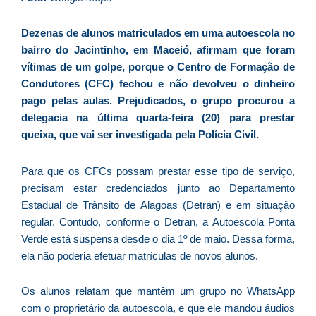
d
E
Dezenas de alunos matriculados em uma autoescola no
é
bairro do Jacintinho, em Maceió, afirmam que foram
a
vítimas de um golpe, porque o Centro de Formação de
e
Condutores (CFC) fechou e não devolveu o dinheiro
c
pago pelas aulas. Prejudicados, o grupo procurou a
d
delegacia na última quarta-feira (20) para prestar
U
queixa, que vai ser investigada pela Polícia Civil.
B
e
Para que os CFCs possam prestar esse tipo de serviço,
i
precisam estar credenciados junto ao Departamento
c
Estadual de Trânsito de Alagoas (Detran) e em situação
r
regular. Contudo, conforme o Detran, a Autoescola Ponta
à
Verde está suspensa desde o dia 1º de maio. Dessa forma,
A
ela não poderia efetuar matrículas de novos alunos.
L
As
Os alunos relatam que mantêm um grupo no WhatsApp
O
com o proprietário da autoescola, e que ele mandou áudios
ve