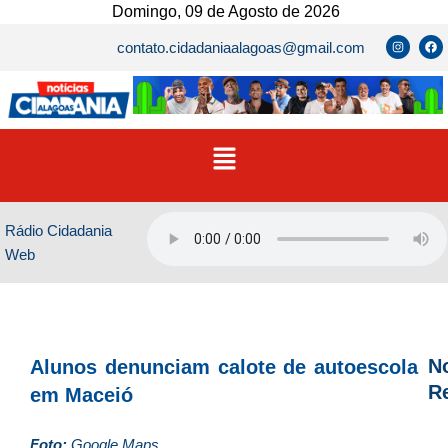
Ir
Domingo, 09 de Agosto de 2026
para
I
F
contato.cidadaniaalagoas@gmail.com
n
a
o
s
c
t
e
conteúdo
a
b
g
o
r
o
a
k
m
Menu
Rádio Cidadania
Web
No
Alunos denunciam calote de autoescola
R
em Maceió
D
Foto:
Google Maps