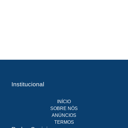
A
Br
O
pr
d
Institucional
INÍCIO
SOBRE NÓS
ANÚNCIOS
TERMOS