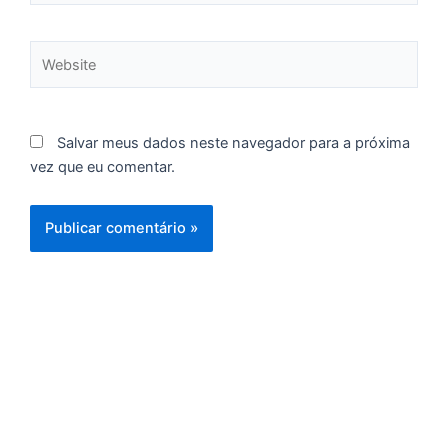
C
F
Website
d
p
e
t
Salvar meus dados neste navegador para a próxima
e
vez que eu comentar.
e
d
M
I
d
M
Pr
d
C
re
q
se