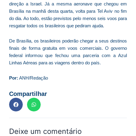
direção a Israel. Já a mesma aeronave que chegou em
D
Brasília na manhã desta quarta, volta para Tel Aviv no fim
d
do dia. Ao todo, estão previstos pelo menos seis voos para
E
resgatar todos os brasileiros que pediram ajuda.
(U
Br
foi
De Brasília, os brasileiros poderão chegar a seus destinos
a
finais de forma gratuita em voos comerciais. O governo
federal informou que fechou uma parceria com a Azul
Linhas Aéreas para as viagens dentro do país.
Z
Por:
ANH/Redação
C
r
Compartilhar
s
c
P
D
e
Deixe um comentário
M