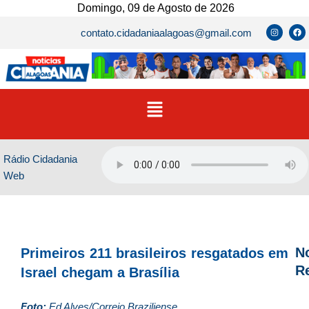
Ir
Domingo, 09 de Agosto de 2026
para
I
F
contato.cidadaniaalagoas@gmail.com
n
a
o
s
c
t
e
conteúdo
a
b
g
o
r
o
a
k
m
Menu
Rádio Cidadania
Web
No
Primeiros 211 brasileiros resgatados em
R
Israel chegam a Brasília
D
Foto:
Ed Alves/Correio Braziliense