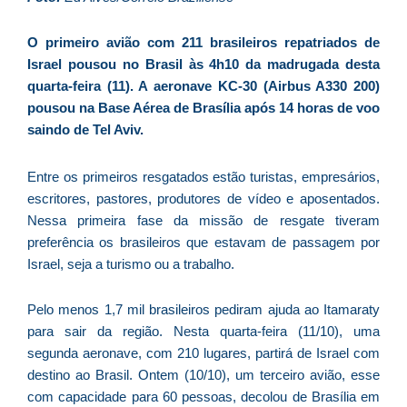
d
E
O primeiro avião com 211 brasileiros repatriados de
é
Israel pousou no Brasil às 4h10 da madrugada desta
a
quarta-feira (11). A aeronave KC-30 (Airbus A330 200)
e
pousou na Base Aérea de Brasília após 14 horas de voo
c
saindo de Tel Aviv.
d
U
Entre os primeiros resgatados estão turistas, empresários,
B
escritores, pastores, produtores de vídeo e aposentados.
e
Nessa primeira fase da missão de resgate tiveram
i
preferência os brasileiros que estavam de passagem por
c
Israel, seja a turismo ou a trabalho.
r
à
Pelo menos 1,7 mil brasileiros pediram ajuda ao Itamaraty
A
para sair da região. Nesta quarta-feira (11/10), uma
L
segunda aeronave, com 210 lugares, partirá de Israel com
As
destino ao Brasil. Ontem (10/10), um terceiro avião, esse
O
com capacidade para 60 pessoas, decolou de Brasília em
ve