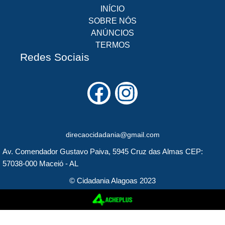
INÍCIO
SOBRE NÓS
ANÚNCIOS
TERMOS
Redes Sociais
F
I
a
n
c
s
direcaocidadania@gmail.com
e
t
Av. Comendador Gustavo Paiva, 5945 Cruz das Almas CEP:
b
a
57038-000 Maceió - AL
o
g
© Cidadania Alagoas 2023
o
r
k
a