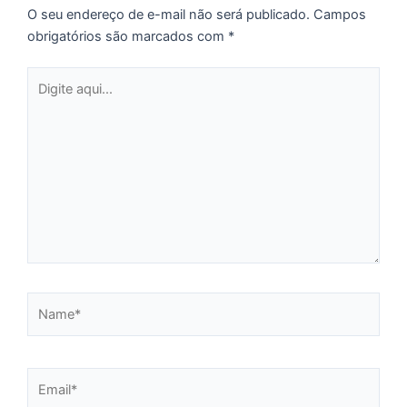
p
O seu endereço de e-mail não será publicado.
Campos
a
obrigatórios são marcados com
*
o
e
Digite
e
aqui...
D
G
E
a
of
n
ca
al
a
pr
Name*
d
De
Email*