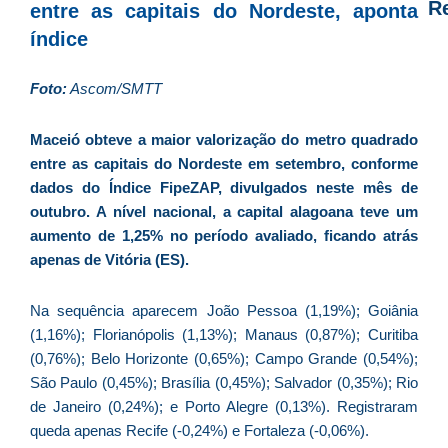
R
entre as capitais do Nordeste, aponta
índice
D
d
Foto:
Ascom/SMTT
E
é
Maceió obteve a maior valorização do metro quadrado
a
entre as capitais do Nordeste em setembro, conforme
e
dados do Índice FipeZAP, divulgados neste mês de
c
outubro. A nível nacional, a capital alagoana teve um
d
aumento de 1,25% no período avaliado, ficando atrás
U
apenas de Vitória (ES).
B
e
Na sequência aparecem João Pessoa (1,19%); Goiânia
i
(1,16%); Florianópolis (1,13%); Manaus (0,87%); Curitiba
c
(0,76%); Belo Horizonte (0,65%); Campo Grande (0,54%);
r
São Paulo (0,45%); Brasília (0,45%); Salvador (0,35%); Rio
à
de Janeiro (0,24%); e Porto Alegre (0,13%). Registraram
A
queda apenas Recife (-0,24%) e Fortaleza (-0,06%).
L