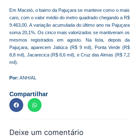
As
Em Maceió, o bairro da Pajuçara se manteve como o mais
O
caro, com o valor médio do metro quadrado chegando a R$
ve
9.463,00. A variação acumulada do último ano na Pajuçara
D
soma 20,1%. Os cinco mais valorizados se mantiveram os
d
E
mesmos registrados em agosto. Na lista, depois da
(U
Pajuçara, aparecem Jatiúca (R$ 9 mil), Ponta Verde (R$
Br
8,8 mil), Jacarecica (R$ 8,6 mil), e Cruz das Almas (R$ 7,2
foi
mil).
a
Por:
ANH/AL
Compartilhar
Z
C
r
s
c
Deixe um comentário
P
D