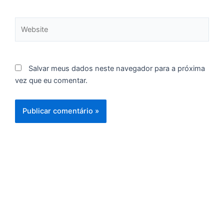
Website
C
F
d
Salvar meus dados neste navegador para a próxima
p
vez que eu comentar.
e
t
e
e
d
M
I
d
M
Pr
d
C