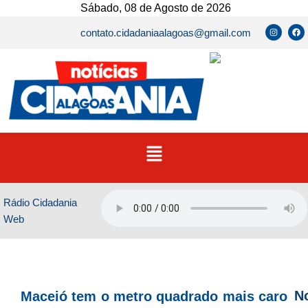
Ir
Sábado, 08 de Agosto de 2026
para
I
F
contato.cidadaniaalagoas@gmail.com
n
a
o
s
c
t
e
conteúdo
a
b
g
o
r
o
a
k
m
Menu
Rádio Cidadania
Web
No
Maceió tem o metro quadrado mais caro