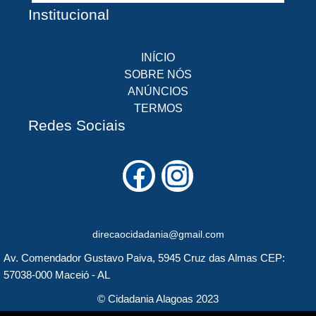
Institucional
INÍCIO
SOBRE NÓS
ANÚNCIOS
TERMOS
Redes Sociais
F
I
a
n
c
s
direcaocidadania@gmail.com
e
t
Av. Comendador Gustavo Paiva, 5945 Cruz das Almas CEP:
b
a
57038-000 Maceió - AL
o
g
© Cidadania Alagoas 2023