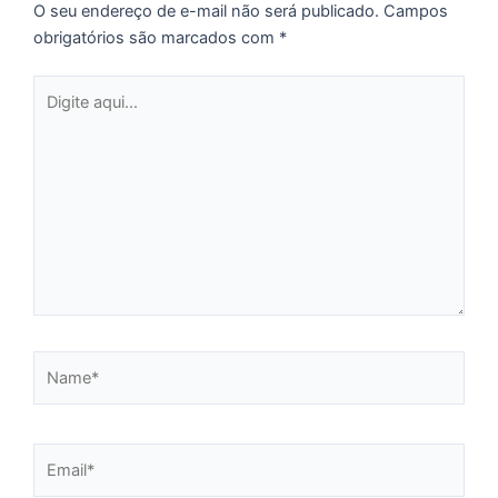
O seu endereço de e-mail não será publicado.
Campos
e
obrigatórios são marcados com
*
M
p
Digite
a
aqui...
o
e
e
D
G
E
a
of
n
ca
Name*
al
a
pr
Email*
d
De