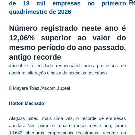
R
de 18 mil empresas no primeiro
quadrimestre de 2026
D
d
Número registrado neste ano é
E
12,06% superior ao valor do
é
mesmo período do ano passado,
a
e
antigo recorde
c
Juceal é a entidade responsável pelos processos de
d
abertura, alteração e baixa de negócios no estado
U
B
Mayara Tolezi/Ascom Juceal
e
i
Hotton Machado
c
r
à
Alagoas bateu, mais uma vez, o recorde de empresas
A
abertas. Nos primeiros quatro meses deste ano, foram
L
18.643 aberturas empresariais registradas, recorde na