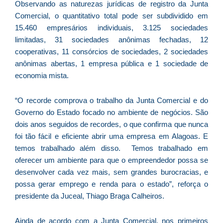
Observando as naturezas jurídicas de registro da Junta
e
Comercial, o quantitativo total pode ser subdividido em
M
15.460 empresários individuais, 3.125 sociedades
p
limitadas, 31 sociedades anônimas fechadas, 12
a
cooperativas, 11 consórcios de sociedades, 2 sociedades
o
anônimas abertas, 1 empresa pública e 1 sociedade de
e
economia mista.
e
D
“O recorde comprova o trabalho da Junta Comercial e do
G
Governo do Estado focado no ambiente de negócios. São
E
dois anos seguidos de recordes, o que confirma que nunca
a
foi tão fácil e eficiente abrir uma empresa em Alagoas. E
of
temos trabalhado além disso. Temos trabalhado em
n
oferecer um ambiente para que o empreendedor possa se
ca
desenvolver cada vez mais, sem grandes burocracias, e
al
possa gerar emprego e renda para o estado”, reforça o
a
pr
presidente da Juceal, Thiago Braga Calheiros.
d
De
Ainda de acordo com a Junta Comercial, nos primeiros