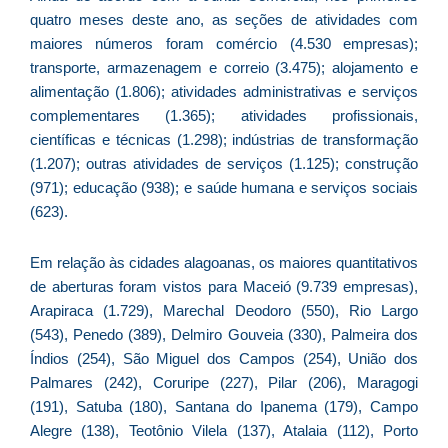
quatro meses deste ano, as seções de atividades com
maiores números foram comércio (4.530 empresas);
transporte, armazenagem e correio (3.475); alojamento e
C
alimentação (1.806); atividades administrativas e serviços
F
complementares (1.365); atividades profissionais,
d
científicas e técnicas (1.298); indústrias de transformação
p
(1.207); outras atividades de serviços (1.125); construção
e
(971); educação (938); e saúde humana e serviços sociais
t
(623).
e
e
Em relação às cidades alagoanas, os maiores quantitativos
d
de aberturas foram vistos para Maceió (9.739 empresas),
M
Arapiraca (1.729), Marechal Deodoro (550), Rio Largo
I
(543), Penedo (389), Delmiro Gouveia (330), Palmeira dos
d
Índios (254), São Miguel dos Campos (254), União dos
M
Palmares (242), Coruripe (227), Pilar (206), Maragogi
Pr
(191), Satuba (180), Santana do Ipanema (179), Campo
d
Alegre (138), Teotônio Vilela (137), Atalaia (112), Porto
C