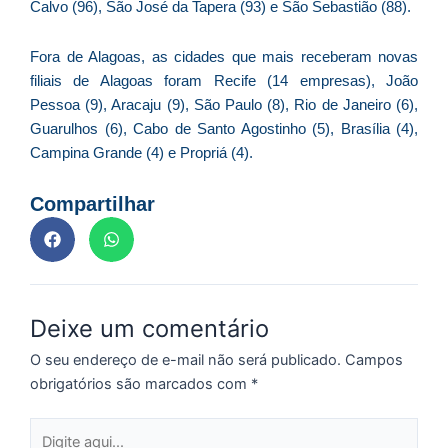
re
Calvo (96), São José da Tapera (93) e São Sebastião (88).
q
se
Fora de Alagoas, as cidades que mais receberam novas
f
filiais de Alagoas foram Recife (14 empresas), João
c
Pessoa (9), Aracaju (9), São Paulo (8), Rio de Janeiro (6),
c
Guarulhos (6), Cabo de Santo Agostinho (5), Brasília (4),
a
Campina Grande (4) e Propriá (4).
Compartilhar
C
d
M
v
r
Deixe um comentário
3
O seu endereço de e-mail não será publicado.
Campos
a
obrigatórios são marcados com
*
d
e
Digite
m