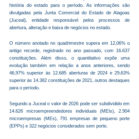
história do estado para o período. As informações são
As
O
divulgadas pela Junta Comercial do Estado de Alagoas
ve
(Juceal), entidade responsável pelos processos de
D
abertura, alteração e baixa de negócios no estado.
d
E
O número anotado no quadrimestre supera em 12,06% o
(U
antigo recorde, registrado no ano passado, com 16.637
Br
constituições. Além disso, o quantitativo expõe uma
foi
evolução também em relação a anos anteriores, sendo
a
46,97% superior às 12.685 aberturas de 2024 e 29,63%
superior às 14.382 constituições de 2021, outros destaques
para o período.
Z
C
Segundo a Juceal o valor de 2026 pode ser subdividido em
r
14.626 microempreendedores individuais (MEIs), 2.904
s
microempresas (MEs), 791 empresas de pequeno porte
c
(EPPs) e 322 negócios considerados sem porte.
P
D