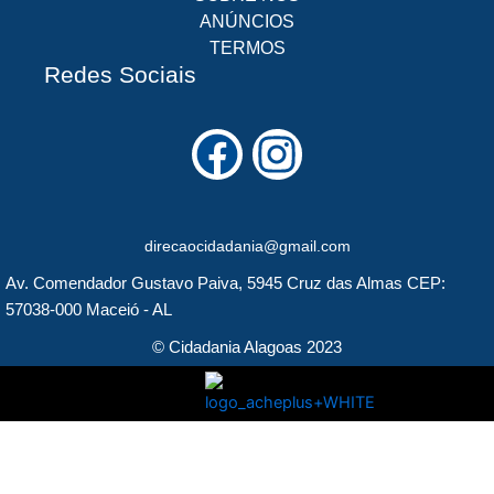
ANÚNCIOS
TERMOS
Redes Sociais
F
I
a
n
c
s
direcaocidadania@gmail.com
e
t
Av. Comendador Gustavo Paiva, 5945 Cruz das Almas CEP:
b
a
57038-000 Maceió - AL
o
g
© Cidadania Alagoas 2023
o
r
k
a
m