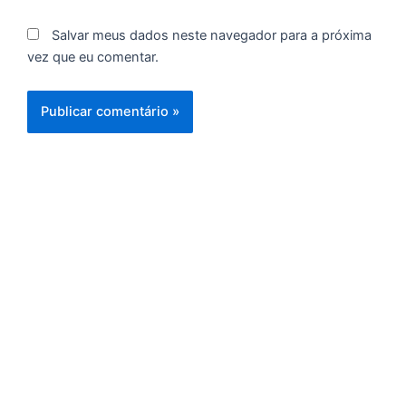
l
Salvar meus dados neste navegador para a próxima
d
vez que eu comentar.
p
d
c
d
F
C
é
de
à
f
d
ca
d
re
pa