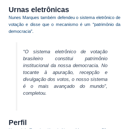
C
Urnas eletrônicas
F
d
Nunes Marques também defendeu o sistema eletrônico de
p
votação e disse que o mecanismo é um “patrimônio da
e
democracia”.
t
e
e
“O sistema eletrônico de votação
d
brasileiro constitui patrimônio
M
institucional da nossa democracia. No
I
tocante à apuração, recepção e
d
divulgação dos votos, o nosso sistema
M
é o mais avançado do mundo”,
completou.
Pr
d
C
re
q
Perfil
se