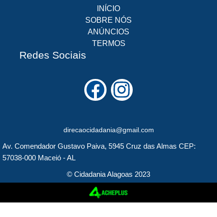
INÍCIO
SOBRE NÓS
ANÚNCIOS
TERMOS
Redes Sociais
F
I
a
n
c
s
direcaocidadania@gmail.com
e
t
Av. Comendador Gustavo Paiva, 5945 Cruz das Almas CEP:
b
a
57038-000 Maceió - AL
o
g
© Cidadania Alagoas 2023
o
r
k
a