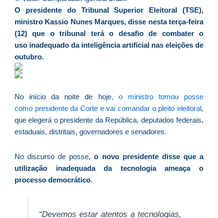
d
O presidente do Tribunal Superior Eleitoral (TSE),
E
ministro Kassio Nunes Marques, disse nesta terça-feira
é
(12) que o tribunal terá o desafio de combater o
a
uso inadequado da inteligência artificial nas eleições de
e
outubro.
c
d
U
No início da noite de hoje,
o ministro tomou posse
B
como presidente da Corte e vai comandar o pleito eleitoral
,
e
que elegerá o presidente da República, deputados federais,
i
estaduais, distritais, governadores e senadores.
c
r
No discurso de posse,
o novo presidente disse que a
à
utilização inadequada da tecnologia ameaça o
A
processo democrático
.
L
As
O
“Devemos estar atentos a tecnologias,
ve