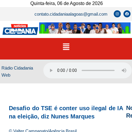
Ir
Quinta-feira, 06 de Agosto de 2026
para
I
F
contato.cidadaniaalagoas@gmail.com
n
a
o
s
c
t
e
conteúdo
a
b
g
o
r
o
a
k
m
Menu
Rádio Cidadania
Web
No
Desafio do TSE é conter uso ilegal de IA
R
na eleição, diz Nunes Marques
D
© Valter Campanato/Agência Brasil