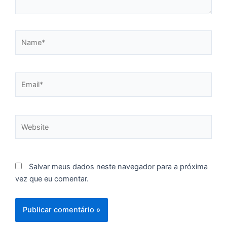
p
d
c
Name*
d
F
C
é
Email*
de
à
f
d
Website
ca
d
re
pa
Salvar meus dados neste navegador para a próxima
vez que eu comentar.
U
e