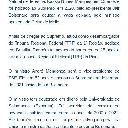
Natural de Teresina, Kassio Nunes Marques tem 53 anos e
f
foi indicado ao Supremo, em 2020, pelo ex-presidente Jair
c
c
Bolsonaro para ocupar a vaga deixada pelo ministro
a
aposentado Celso de Mello.
Antes de chegar ao Supremo, atuou como desembargador
do Tribunal Regional Federal (TRF) da 1ª Região, sediado
C
em Brasília. Também foi advogado por cerca de 15 anos e
d
juiz do Tribunal Regional Eleitoral (TRE) do Piauí.
M
v
O mInistro André Mendonça será o vice-presidente do
r
TSE. Ele tem 53 anos e chegou ao Supremo em dezembro
3
de 2021, indicado por Bolsonaro.
a
d
O ministro tem doutorado em direito pela Universidade de
e
Salamanca (Espanha). Foi servidor de carreira da
m
advocacia pública federal entre os anos de 2000 e 2021.
p
Ele também exerceu os cargos de advogado-geral da
g
União e ministro da Justiça durante o governo Bolsonaro.