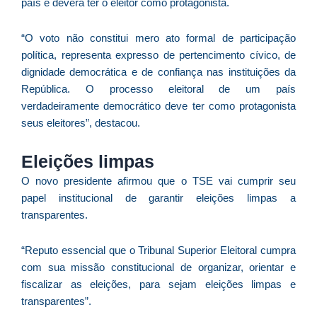
país e deverá ter o eleitor como protagonista.
p
a
o
“O voto não constitui mero ato formal de participação
e
política, representa expresso de pertencimento cívico, de
e
dignidade democrática e de confiança nas instituições da
D
República. O processo eleitoral de um país
G
verdadeiramente democrático deve ter como protagonista
seus eleitores”, destacou.
E
a
of
Eleições limpas
n
O novo presidente afirmou que o TSE vai cumprir seu
ca
papel institucional de garantir eleições limpas a
al
transparentes.
a
pr
d
“Reputo essencial que o Tribunal Superior Eleitoral cumpra
De
com sua missão constitucional de organizar, orientar e
fiscalizar as eleições, para sejam eleições limpas e
transparentes”.