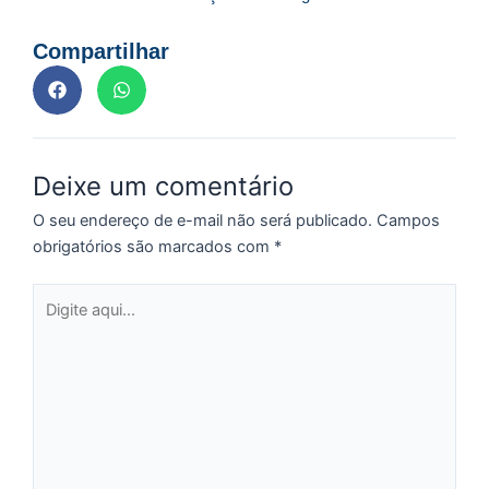
n
d
Compartilhar
1
P
“
Tr
ir
te
Deixe um comentário
c
O seu endereço de e-mail não será publicado.
Campos
d
es
obrigatórios são marcados com
*
so
a
Digite
aqui...
S
d
l
d