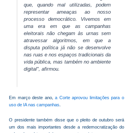
que, quando mal utilizadas, podem
D
representar ameaças ao nosso
d
E
processo democrático. Vivemos em
(U
uma era em que as campanhas
Br
eleitorais não chegam às urnas sem
foi
atravessar algoritmos, em que a
a
disputa política já não se desenvolve
nas ruas e nos espaços tradicionais da
vida pública, mas também no ambiente
digital”, afirmou.
Z
C
r
s
Em março deste ano,
a Corte aprovou limitações para o
c
uso de IA nas campanhas
.
P
D
O presidente também disse que o pleito de outubro será
e
um dos mais importantes desde a redemocratização do
M