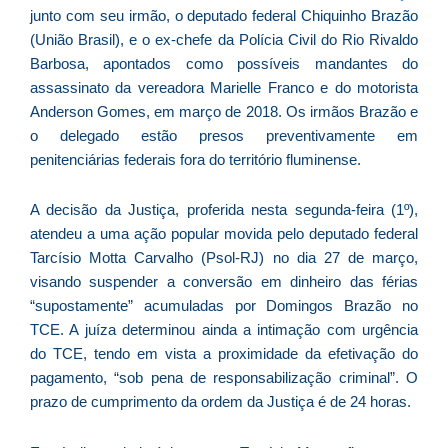
junto com seu irmão, o deputado federal Chiquinho Brazão
As
O
(União Brasil), e o ex-chefe da Polícia Civil do Rio Rivaldo
ve
Barbosa, apontados como possíveis mandantes do
D
assassinato da vereadora Marielle Franco e do motorista
d
Anderson Gomes, em março de 2018. Os irmãos Brazão e
E
o delegado estão presos preventivamente em
(U
penitenciárias federais fora do território fluminense.
Br
foi
A decisão da Justiça, proferida nesta segunda-feira (1º),
a
atendeu a uma ação popular movida pelo deputado federal
Tarcísio Motta Carvalho (Psol-RJ) no dia 27 de março,
visando suspender a conversão em dinheiro das férias
Z
“supostamente” acumuladas por Domingos Brazão no
C
TCE. A juíza determinou ainda a intimação com urgência
r
do TCE, tendo em vista a proximidade da efetivação do
s
pagamento, “sob pena de responsabilização criminal”. O
c
prazo de cumprimento da ordem da Justiça é de 24 horas.
P
D