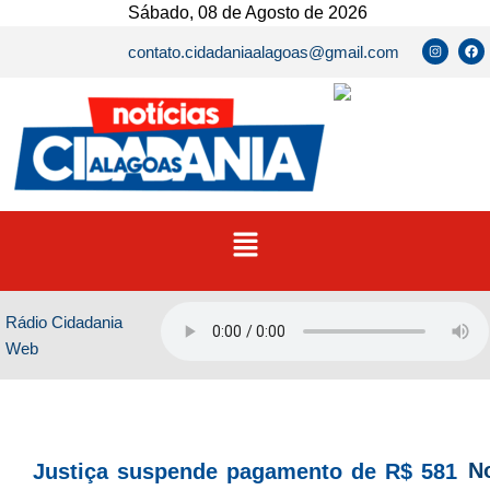
Ir
Sábado, 08 de Agosto de 2026
para
I
F
contato.cidadaniaalagoas@gmail.com
n
a
o
s
c
t
e
conteúdo
a
b
g
o
r
o
a
k
m
Menu
Rádio Cidadania
Web
No
Justiça suspende pagamento de R$ 581