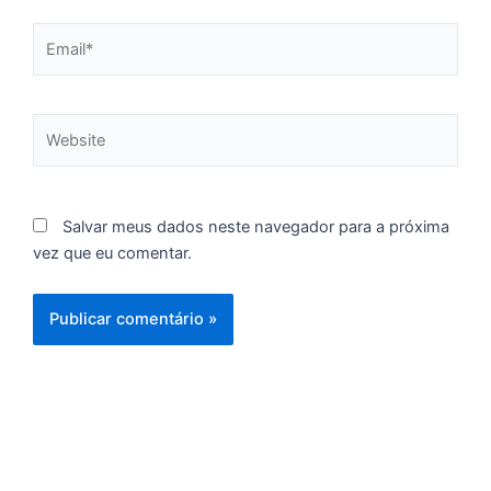
re
q
Email*
se
f
c
c
Website
a
Salvar meus dados neste navegador para a próxima
C
vez que eu comentar.
d
M
v
r
3
a
d
e
m