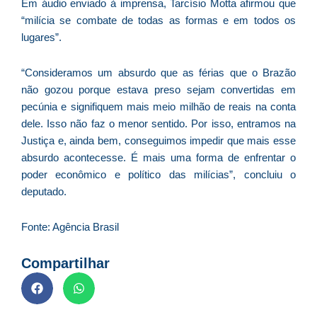
Em áudio enviado à imprensa, Tarcísio Motta afirmou que
e
“milícia se combate de todas as formas e em todos os
M
lugares”.
p
a
“Consideramos um absurdo que as férias que o Brazão
o
não gozou porque estava preso sejam convertidas em
e
pecúnia e signifiquem mais meio milhão de reais na conta
e
dele. Isso não faz o menor sentido. Por isso, entramos na
D
Justiça e, ainda bem, conseguimos impedir que mais esse
G
absurdo acontecesse. É mais uma forma de enfrentar o
E
poder econômico e político das milícias”, concluiu o
a
deputado.
of
n
Fonte: Agência Brasil
ca
al
Compartilhar
a
pr
d
De