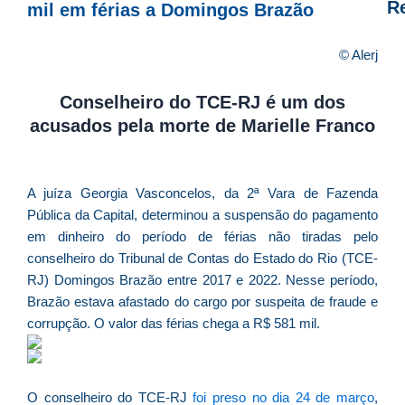
R
mil em férias a Domingos Brazão
D
© Alerj
d
E
Conselheiro do TCE-RJ é um dos
é
acusados pela morte de Marielle Franco
a
e
c
A juíza Georgia Vasconcelos, da 2ª Vara de Fazenda
d
Pública da Capital, determinou a suspensão do pagamento
U
em dinheiro do período de férias não tiradas pelo
B
conselheiro do Tribunal de Contas do Estado do Rio (TCE-
e
RJ) Domingos Brazão entre 2017 e 2022. Nesse período,
i
Brazão estava afastado do cargo por suspeita de fraude e
c
corrupção. O valor das férias chega a R$ 581 mil.
r
à
A
O conselheiro do TCE-RJ
foi preso no dia 24 de março
,
L