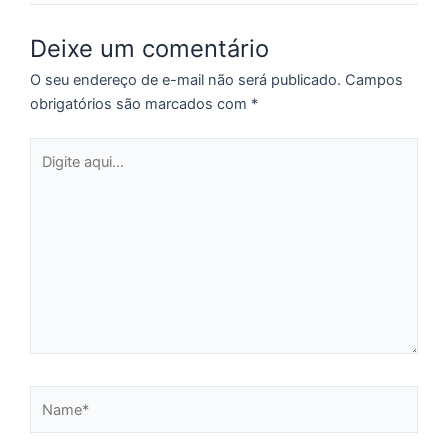
Deixe um comentário
C
O seu endereço de e-mail não será publicado.
Campos
F
obrigatórios são marcados com
*
d
p
Digite
e
aqui...
t
e
e
d
M
I
d
M
Pr
Name*
d
C