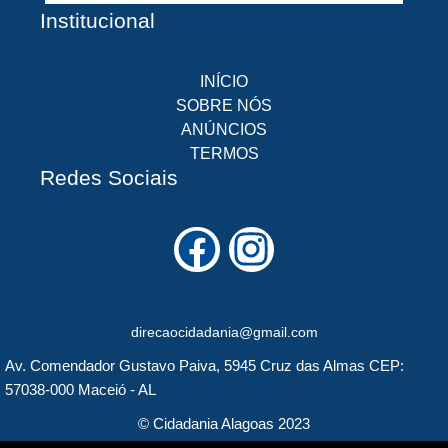
Institucional
INÍCIO
SOBRE NÓS
ANÚNCIOS
TERMOS
Redes Sociais
F
I
a
n
c
s
direcaocidadania@gmail.com
e
t
Av. Comendador Gustavo Paiva, 5945 Cruz das Almas CEP:
b
a
57038-000 Maceió - AL
o
g
© Cidadania Alagoas 2023